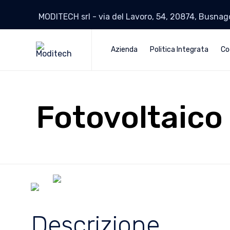
MODITECH srl - via del Lavoro, 54, 20874, Busna
Azienda
Politica Integrata
Co
Fotovoltaico
Descrizione