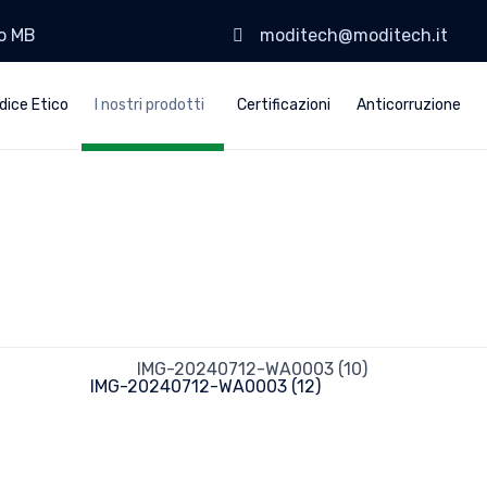
go MB
moditech@moditech.it
dice Etico
I nostri prodotti
Certificazioni
Anticorruzione