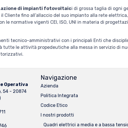
azione di impianti fotovoltaic
i di grossa taglia di ogni 
Cliente fino all’allaccio del suo impianto alla rete elettrica,
 le normative vigenti CEI, ISO, UNI in materia di progettazi
ti tecnico-amministrativi con i principali Enti che disciplina
 tutte le attività propedeutiche alla messa in servizio di nuo
torizzativi.
Navigazione
 e Operativa
Azienda
o, 54 - 20874
Politica Integrata
)
Codice Etico
711
I nostri prodotti
Quadri elettrici a media e a bassa tens
746